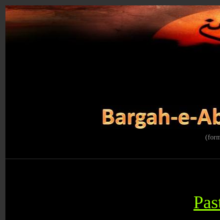
(for
Pas